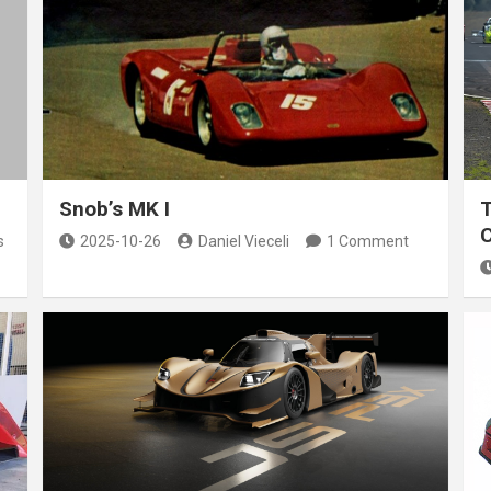
Snob’s MK I
T
s
2025-10-26
Daniel Vieceli
1 Comment