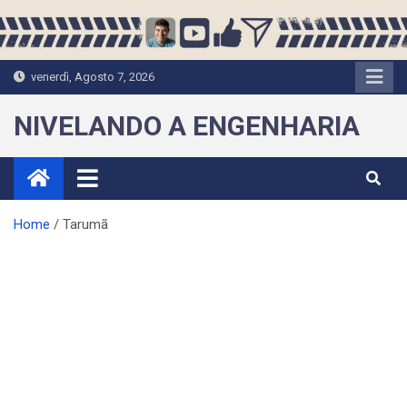
Skip
to
content
venerdì, Agosto 7, 2026
NIVELANDO A ENGENHARIA
Home
Tarumã