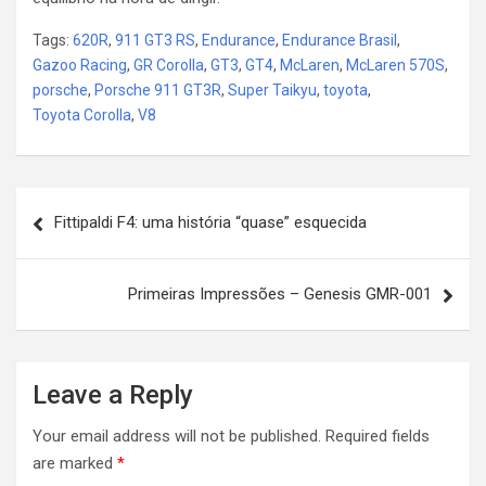
Tags:
620R
,
911 GT3 RS
,
Endurance
,
Endurance Brasil
,
Gazoo Racing
,
GR Corolla
,
GT3
,
GT4
,
McLaren
,
McLaren 570S
,
porsche
,
Porsche 911 GT3R
,
Super Taikyu
,
toyota
,
Toyota Corolla
,
V8
Post
Fittipaldi F4: uma história “quase” esquecida
navigation
Primeiras Impressões – Genesis GMR-001
Leave a Reply
Your email address will not be published.
Required fields
are marked
*