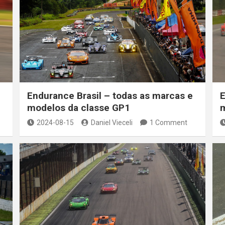
Endurance Brasil – todas as marcas e
E
modelos da classe GP1
m
2024-08-15
Daniel Vieceli
1 Comment