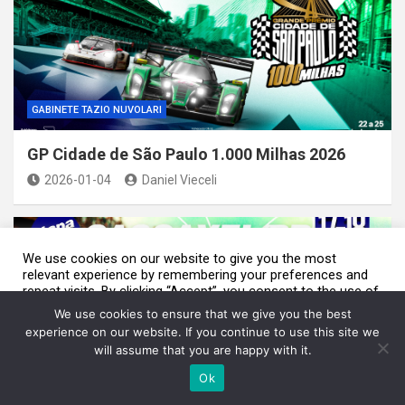
GABINETE TAZIO NUVOLARI
GP Cidade de São Paulo 1.000 Milhas 2026
2026-01-04
Daniel Vieceli
We use cookies on our website to give you the most
relevant experience by remembering your preferences and
repeat visits. By clicking “Accept”, you consent to the use of
We are using cookies to give you the best experience on our
ALL the cookies.
website.
We use cookies to ensure that we give you the best
You can find out more about which cookies we are using or switch
Do not sell my personal information
.
experience on our website. If you continue to use this site we
them off in
settings
.
will assume that you are happy with it.
Cookie Settings
Aceito / Accept
Accept
Ok
GABINETE TAZIO NUVOLARI