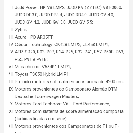
Judd Power: HK V8 LMP2, JUDD KV (ZYTEC) V8 F3000,
JUDD DB3.0, JUDD DB3.4, JUDD DB4.0, JUDD GV 4.0,
JUDD GV 4.2, JUDD GV 5.0, JUDD GV 5.5;
Zytec;
Acura HPD AR35TT;
Gibson Technology: GK428 LM P2, GL458 LM P1;
AER: SR20, P03, P07, P14, P25, P32, P41, P57, P60B, P63,
P65, P91 e P91B;
Mecachrome V634P1 LM P1;
Toyota TS050 Hybrid LM P1;
Proibido motores sobrealimentados acima de 4200 cm;
Motores provenientes do Campeonato Alemão DTM –
Deutsche Tourenwagen Masters;
Motores Ford Ecoboost V6 – Ford Performance;
Motores com sistema de sobre alimentação composta
(turbinas ligadas em série);
Motores provenientes dos Campeonatos de F1 ou F-