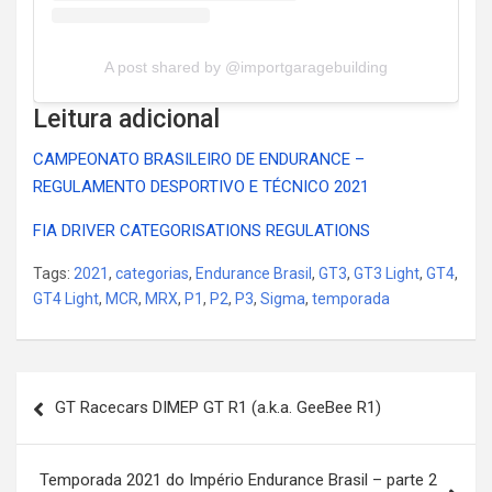
A post shared by @importgaragebuilding
Leitura adicional
CAMPEONATO BRASILEIRO DE ENDURANCE –
REGULAMENTO DESPORTIVO E TÉCNICO 2021
FIA DRIVER CATEGORISATIONS REGULATIONS
Tags:
2021
,
categorias
,
Endurance Brasil
,
GT3
,
GT3 Light
,
GT4
,
GT4 Light
,
MCR
,
MRX
,
P1
,
P2
,
P3
,
Sigma
,
temporada
Post
GT Racecars DIMEP GT R1 (a.k.a. GeeBee R1)
navigation
Temporada 2021 do Império Endurance Brasil – parte 2