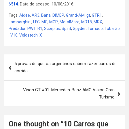
6514
. Data de acesso: 10/08/2016.
Tags:
Aldee
,
AR3
,
Bana
,
DIMEP
,
Grand-AM
,
gt
,
GTR1
,
Lamborghini
,
LFC
,
MC
,
MCR
,
MetalMoro
,
MR18
,
MRX
,
Predador
,
PW1
,
R1
,
Scorpius
,
Spirit
,
Spyder
,
Tornado
,
Tubarão
,
V10
,
Veloztech
,
X
Post
5 provas de que os argentinos sabem fazer carros de
navigation
corrida
Vison GT #01: Mercedes-Benz AMG Vision Gran
Turismo
One thought on “
10 Carros que