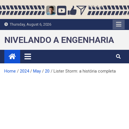
Skip
to
content
Thursday, August 6, 2026
NIVELANDO A ENGENHARIA
Home
2024
May
20
Lister Storm: a história completa