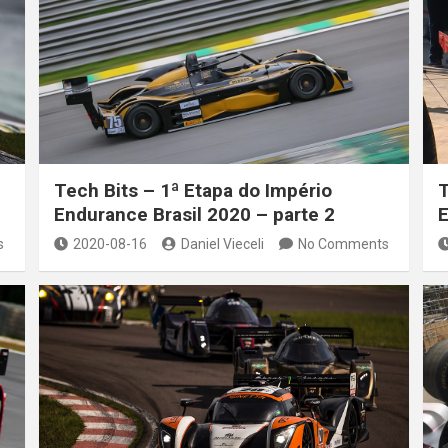
Tech Bits – 1ª Etapa do Império
T
Endurance Brasil 2020 – parte 2
E
s
2020-08-16
Daniel Vieceli
No Comments