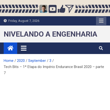
Skip
to
content
Friday, August 7, 2026
NIVELANDO A ENGENHARIA
Home
2020
September
3
Tech Bits – 1ª Etapa do Império Endurance Brasil 2020 – parte
7