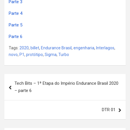
Parte 3
Parte 4
Parte 5
Parte 6
Tags:
2020
,
billet
,
Endurance Brasil
,
engenharia
,
Interlagos
,
novo
,
P1
,
protótipo
,
Sigma
,
Turbo
Post
Tech Bits – 1ª Etapa do Império Endurance Brasil 2020
navigation
– parte 6
DTR 01