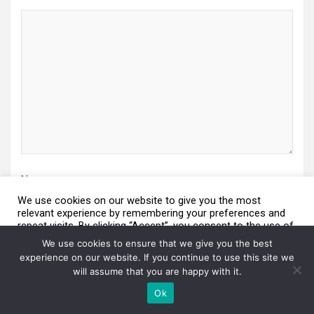
Name
We use cookies on our website to give you the most
relevant experience by remembering your preferences and
repeat visits. By clicking “Accept”, you consent to the use of
We are using cookies to give you the best experience on our
ALL the cookies.
website.
We use cookies to ensure that we give you the best
Email
You can find out more about which cookies we are using or switch
Do not sell my personal information
.
experience on our website. If you continue to use this site we
them off in
settings
.
will assume that you are happy with it.
Cookie Settings
Aceito / Accept
Accept
Ok
Website