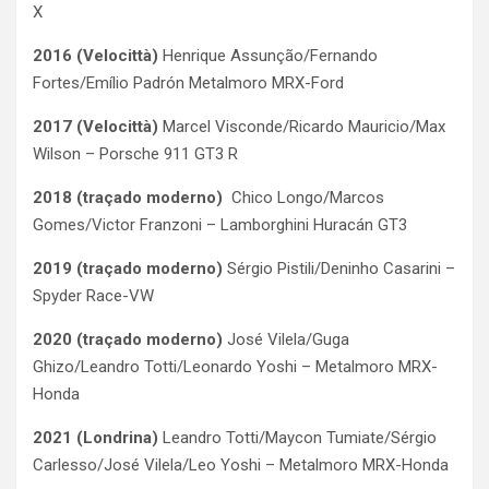
X
2016 (Velocittà)
Henrique Assunção/Fernando
Fortes/Emílio Padrón Metalmoro MRX-Ford
2017 (Velocittà)
Marcel Visconde/Ricardo Mauricio/Max
Wilson – Porsche 911 GT3 R
2018
(traçado moderno)
Chico Longo/Marcos
Gomes/Victor Franzoni – Lamborghini Huracán GT3
2019
(traçado moderno)
Sérgio Pistili/Deninho Casarini –
Spyder Race-VW
2020
(traçado moderno)
José Vilela/Guga
Ghizo/Leandro Totti/Leonardo Yoshi – Metalmoro MRX-
Honda
2021 (Londrina)
Leandro Totti/Maycon Tumiate/Sérgio
Carlesso/José Vilela/Leo Yoshi – Metalmoro MRX-Honda