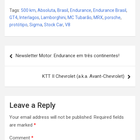
Tags:
500 km
,
Absoluta
,
Brasil
,
Endurance
,
Endurance Brasil
,
GT4
,
Interlagos
,
Lamborghini
,
MC Tubarão
,
MRX
,
porsche
,
protótipo
,
Sigma
,
Stock Car
,
V8
Post
Newsletter Motor: Endurance em três continentes!
navigation
KTT II Chevrolet (a.k.a. Avant-Chevrolet)
Leave a Reply
Your email address will not be published.
Required fields
are marked
*
Comment
*