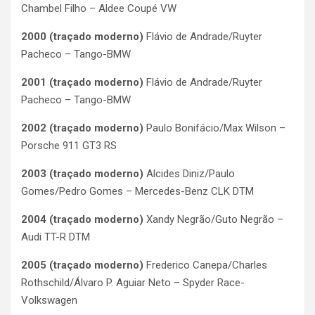
Chambel Filho – Aldee Coupé VW
2000
(traçado moderno)
Flávio de Andrade/Ruyter
Pacheco – Tango-BMW
2001
(traçado moderno)
Flávio de Andrade/Ruyter
Pacheco – Tango-BMW
2002
(traçado moderno)
Paulo Bonifácio/Max Wilson –
Porsche 911 GT3 RS
2003
(traçado moderno)
Alcides Diniz/Paulo
Gomes/Pedro Gomes – Mercedes-Benz CLK DTM
2004
(traçado moderno)
Xandy Negrão/Guto Negrão –
Audi TT-R DTM
2005
(traçado moderno)
Frederico Canepa/Charles
Rothschild/Álvaro P. Aguiar Neto – Spyder Race-
Volkswagen